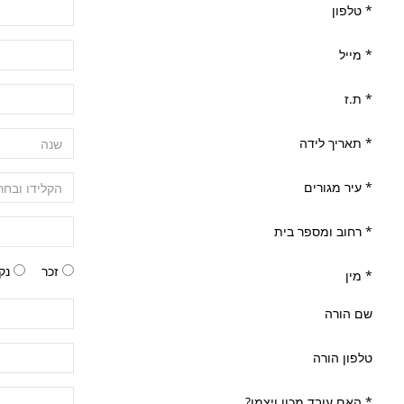
*
טלפון
*
מייל
*
ת.ז
*
תאריך לידה
*
עיר מגורים
*
רחוב ומספר בית
זכר
נק
*
מין
שם הורה
טלפון הורה
*
האם עובד מכון ויצמן?