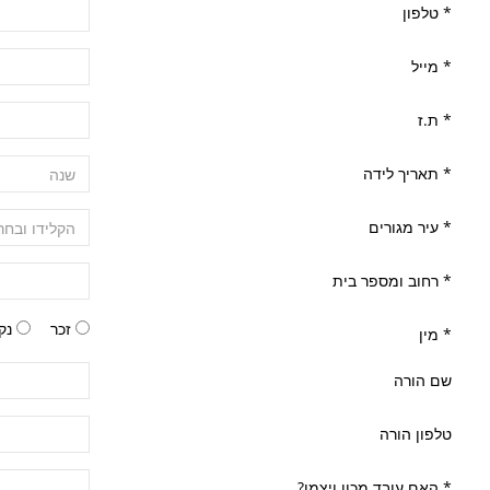
*
טלפון
*
מייל
*
ת.ז
*
תאריך לידה
*
עיר מגורים
*
רחוב ומספר בית
זכר
נק
*
מין
שם הורה
טלפון הורה
*
האם עובד מכון ויצמן?