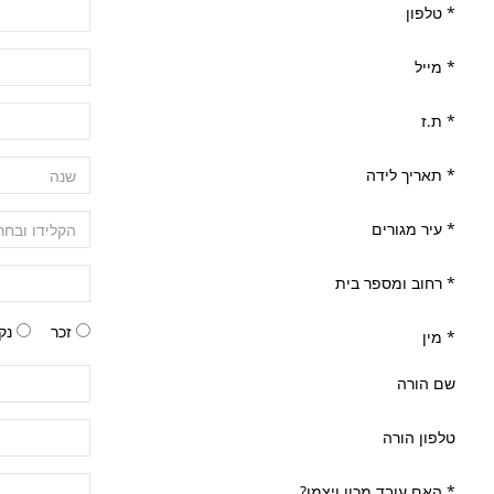
*
טלפון
*
מייל
*
ת.ז
*
תאריך לידה
*
עיר מגורים
*
רחוב ומספר בית
זכר
נק
*
מין
שם הורה
טלפון הורה
*
האם עובד מכון ויצמן?